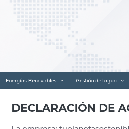
Saltar
al
contenido
Energías Renovables
Gestión del agua
DECLARACIÓN DE A
La empresa: tuplanetasostenib