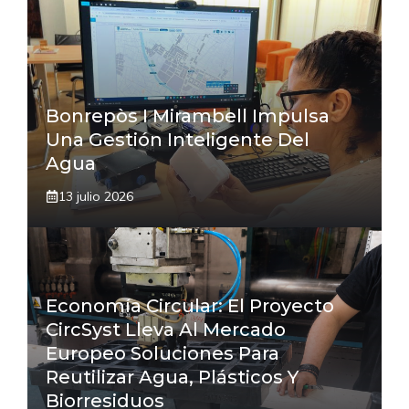
Bonrepòs I Mirambell Impulsa
Una Gestión Inteligente Del
Agua
13 julio 2026
Economía Circular: El Proyecto
CircSyst Lleva Al Mercado
Europeo Soluciones Para
Reutilizar Agua, Plásticos Y
Biorresiduos