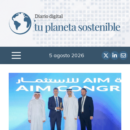
Saltar
al
contenido
5 agosto 2026
Menú