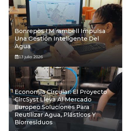
Bonrepòs I Mirambell Impulsa
Una Gestión Inteligente Del
Agua
13 julio 2026
Economía Circular: El Proyecto
CircSyst Lleva Al Mercado
Europeo Soluciones Para
Reutilizar Agua, Plásticos Y
Biorresiduos