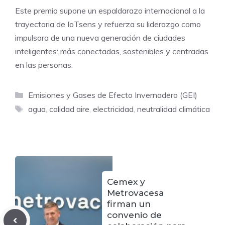
Este premio supone un espaldarazo internacional a la
trayectoria de IoTsens y refuerza su liderazgo como
impulsora de una nueva generación de ciudades
inteligentes: más conectadas, sostenibles y centradas
en las personas.
Categorías
Emisiones y Gases de Efecto Invernadero (GEI)
Etiquetas
agua
,
calidad aire
,
electricidad
,
neutralidad climática
Cemex y
Metrovacesa
firman un
convenio de