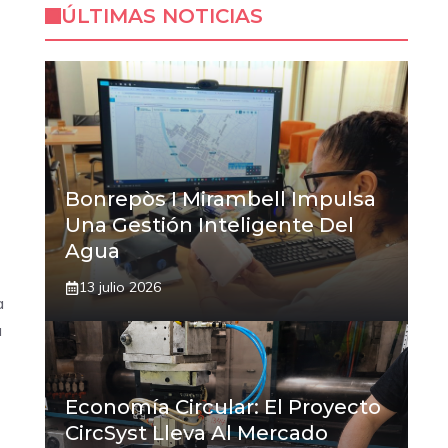
ÚLTIMAS NOTICIAS
Bonrepòs I Mirambell Impulsa
Una Gestión Inteligente Del
Agua
13 julio 2026
a
a
Economía Circular: El Proyecto
CircSyst Lleva Al Mercado