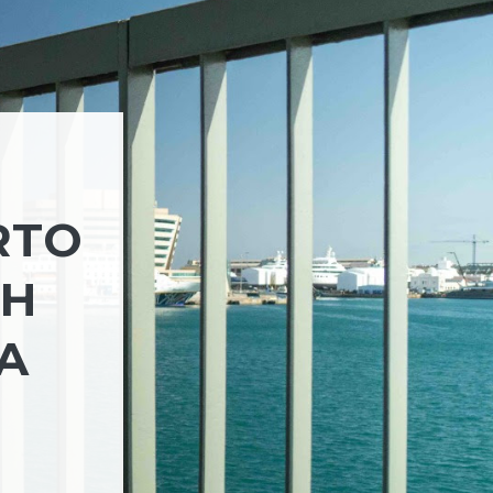
RTO
CH
A