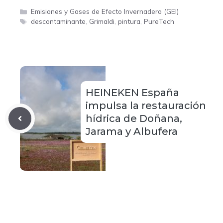
Categorías
Emisiones y Gases de Efecto Invernadero (GEI)
Etiquetas
descontaminante
,
Grimaldi
,
pintura
,
PureTech
HEINEKEN España
impulsa la restauración
hídrica de Doñana,
Jarama y Albufera