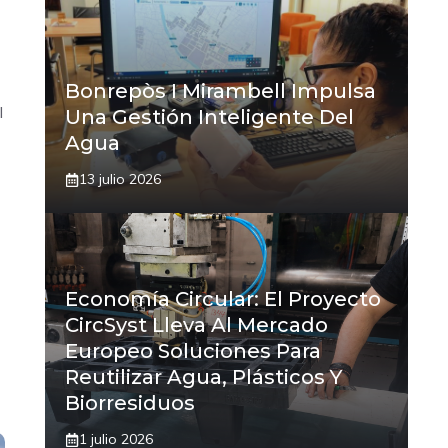
Bonrepòs I Mirambell Impulsa
l
Una Gestión Inteligente Del
Agua
13 julio 2026
Economía Circular: El Proyecto
CircSyst Lleva Al Mercado
Europeo Soluciones Para
Reutilizar Agua, Plásticos Y
Biorresiduos
1 julio 2026