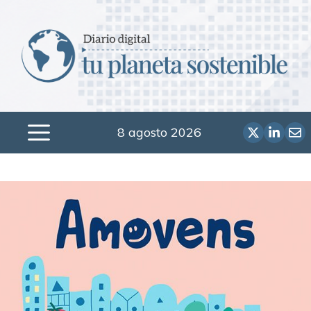
Saltar
al
contenido
8 agosto 2026
Menú