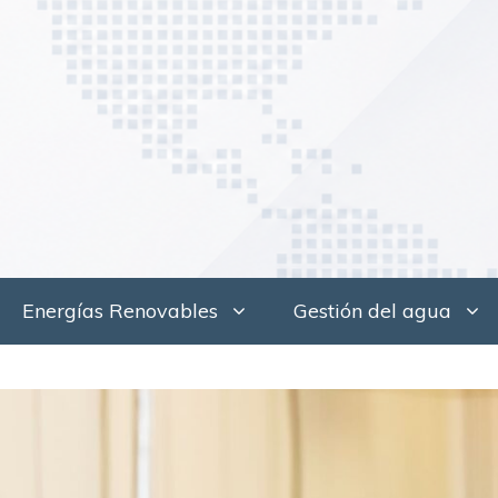
Saltar
al
contenido
Energías Renovables
Gestión del agua