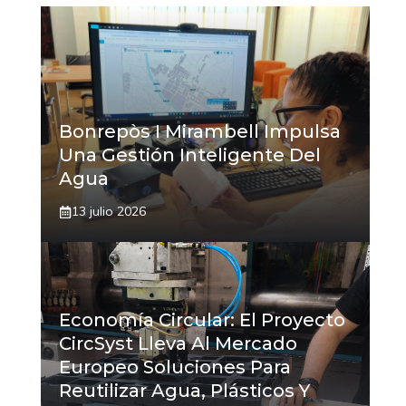
Bonrepòs I Mirambell Impulsa
Una Gestión Inteligente Del
Agua
13 julio 2026
Economía Circular: El Proyecto
CircSyst Lleva Al Mercado
Europeo Soluciones Para
Reutilizar Agua, Plásticos Y