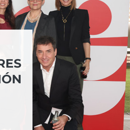
RES
IÓN