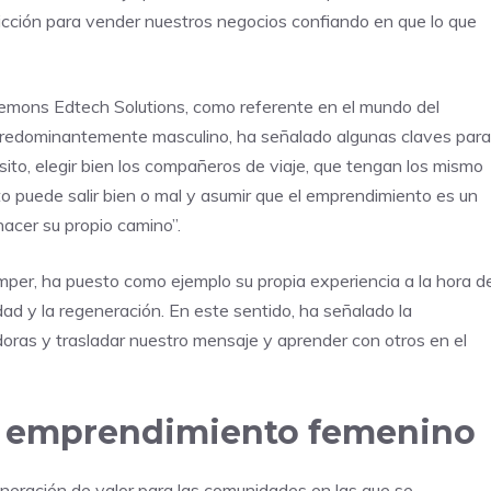
icción para vender nuestros negocios confiando en que lo que
eemons Edtech Solutions, como referente en el mundo del
 predominantemente masculino, ha señalado algunas claves para
sito, elegir bien los compañeros de viaje, que tengan los mismo
to puede salir bien o mal y asumir que el emprendimiento es un
acer su propio camino”.
er, ha puesto como ejemplo su propia experiencia a la hora d
dad y la regeneración. En este sentido, ha señalado la
oras y trasladar nuestro mensaje y aprender con otros en el
el emprendimiento femenino
neración de valor para las comunidades en las que se