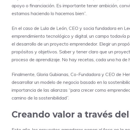
apoyo o financiación. Es importante tener ambición, conv
estamos haciendo lo hacemos bien”.
En el caso de Lula de León, CEO y socia fundadora en L
emprendimiento tecnológico y digital, un campo todavía
el desarrollo de un proyecto emprendedor. Elegir un propó
propósitos y objetivos. Saber y tener claro que un proyec
proceso de aprendizaje. No hay recetas, cada una ha de h
Finalmente, Gloria Gubianas, Co-Fundadora y CEO de Hemp
desarrollar un modelo de negocio basado en la sostenibili
importancia de las alianzas “para crecer como emprended
camino de la sostenibilidad”.
Creando valor a través d
Este año, los proyectos ganadores ponen el foco en la ge