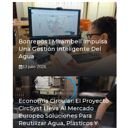
Bonrepòs I Mirambell Impulsa
Una Gestión Inteligente Del
Agua
13 julio 2026
a
Economía Circular: El Proyecto
CircSyst Lleva Al Mercado
Europeo Soluciones Para
Reutilizar Agua, Plásticos Y