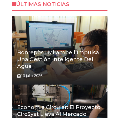
ÚLTIMAS NOTICIAS
Bonrepòs I Mirambell Impulsa
Una Gestión Inteligente Del
Agua
13 julio 2026
Economía Circular: El Proyecto
CircSyst Lleva Al Mercado