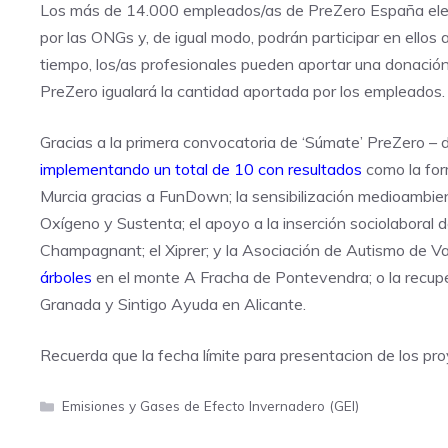
Los más de 14.000 empleados/as de PreZero España eleg
por las ONGs y, de igual modo, podrán participar en ellos
tiempo, los/as profesionales pueden aportar una donación
PreZero igualará la cantidad aportada por los empleados.
Gracias a la primera convocatoria de ‘Súmate’ PreZero 
implementando un total de 10 con resultados
como la for
Murcia gracias a FunDown; la sensibilización medioambie
Oxígeno y Sustenta; el apoyo a la inserción sociolaboral 
Champagnant; el Xiprer; y la Asociación de Autismo de Va
árboles
en el monte A Fracha de Pontevendra; o la recup
Granada y Sintigo Ayuda en Alicante.
Recuerda que la fecha límite para presentacion de los pr
Categorías
Emisiones y Gases de Efecto Invernadero (GEI)