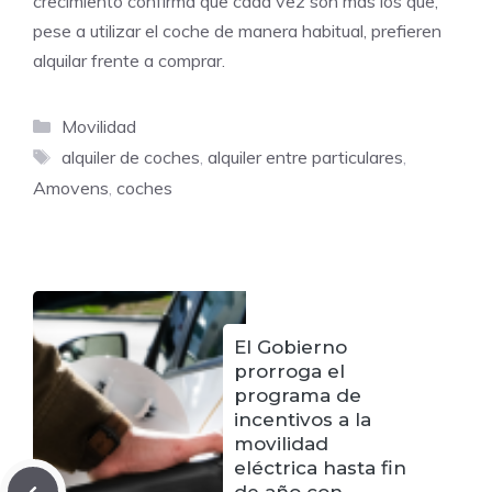
crecimiento confirma que cada vez son más los que,
pese a utilizar el coche de manera habitual, prefieren
alquilar frente a comprar.
Categorías
Movilidad
Etiquetas
alquiler de coches
,
alquiler entre particulares
,
Amovens
,
coches
El Gobierno
prorroga el
programa de
incentivos a la
movilidad
eléctrica hasta fin