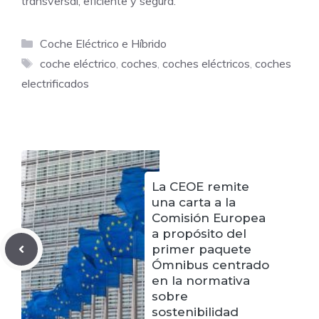
transversal, eficiente y segura.
Categorías
Coche Eléctrico e Híbrido
Etiquetas
coche eléctrico
,
coches
,
coches eléctricos
,
coches
electrificados
La CEOE remite
una carta a la
Comisión Europea
a propósito del
primer paquete
Ómnibus centrado
en la normativa
sobre
sostenibilidad