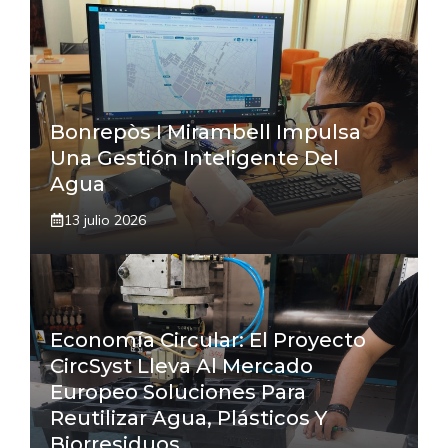
Bonrepòs I Mirambell Impulsa
Una Gestión Inteligente Del
Agua
13 julio 2026
Economía Circular: El Proyecto
CircSyst Lleva Al Mercado
Europeo Soluciones Para
Reutilizar Agua, Plásticos Y
Biorresiduos