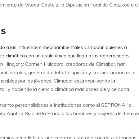
amiento de Vitoria-Gasteiz; la Diputación Foral de Gipuzkoa o el
as
ado a las influencers medioambientales Climabar, quienes a
ón climática con un estilo único que llega a las generaciones
n Hinojar y Carmen Huidobro, creadoras de Climabar, han
ambientales, generando debate, opinión y concienciación en el
cibles por los jóvenes, Climabar está impulsando la
al’ y haciendo la ciencia climática más accesible y cercana.
cimiento personalidades e instituciones como el SEPRONA, la
adora Agatha Ruiz de la Prada o los hombres y mujeres del tiempo
remios periodísticos, que cuentan este año con dos categorías: