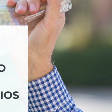
O
IOS