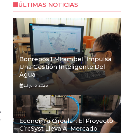
ÚLTIMAS NOTICIAS
Bonrepòs I Mirambell Impulsa
Una Gestión Inteligente Del
Agua
13 julio 2026
u
r
Economía Circular: El Proyecto
CircSyst Lleva Al Mercado