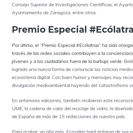
Consejo Superior de Investigaciones Científicas; el Ayunt
Ayuntamiento de Zaragoza, entre otros.
Premio Especial #Ecólatr
Por último, el “Premio Especial #Ecólatras” ha sido otorg
través de las redes sociales contribuyen a la concienciaci
jóvenes y a los ciudadanos fuera de la burbuja verde.
Belé
logrado una nueva forma de comunicar las noticias medio
ecosistema digital. Con buen humor y mensajes muy recono
divulgación medioambiental huyendo del ‘catastrofismo vit
En anteriores ediciones, también recibieron este recono
UME, la cadena de valor del reciclaje de vidrio, la diseñ
de España de más de 15 redacciones de nuestro país.
Para acabar, un año más, Ecovidrio hará entrega de sus p