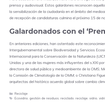
prensa y audiovisual. Estos galardones reconocen aquello
la sensibilización de la ciudadanía en el ámbito del medioa
de recepción de candidaturas culmina el próximo 15 de n
Galardonados con el ‘Pre
En anteriores ediciones, han ostentado este reconocimie
Intergubernamental sobre Biodiversidad y Servicios Ecosis
Internacional para la Conservación de la Naturaleza (UICN
Unidas y una de las mujeres más influyentes del s.XXI por 
directora de salud pública y medioambiente de la OMS; M
la Comisión de Climatología de la OMM; o Christiana Figu
arquitectas del histórico acuerdo global sobre cambio climá
Categorías
Reciclaje
Etiquetas
Ecovidrio
,
gestión de residuos
,
reciclado
,
reciclaje
,
vidrio
,
vidr