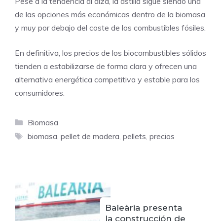
Pese a la tendencia al alza, la astilla sigue siendo una
de las opciones más económicas dentro de la biomasa
y muy por debajo del coste de los combustibles fósiles.
En definitiva, los precios de los biocombustibles sólidos
tienden a estabilizarse de forma clara y ofrecen una
alternativa energética competitiva y estable para los
consumidores.
Categorías
Biomasa
Etiquetas
biomasa
,
pellet de madera
,
pellets
,
precios
Baleària presenta
la construcción de