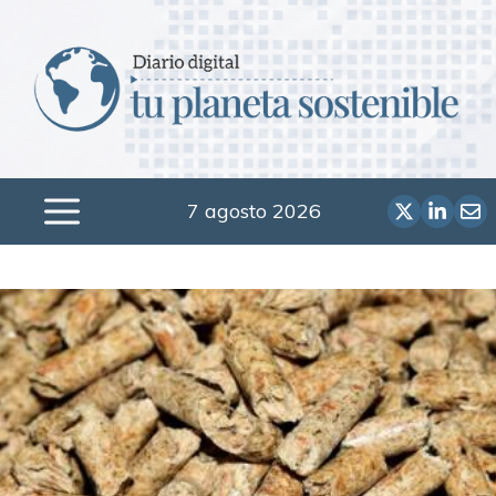
Saltar
al
contenido
7 agosto 2026
Menú