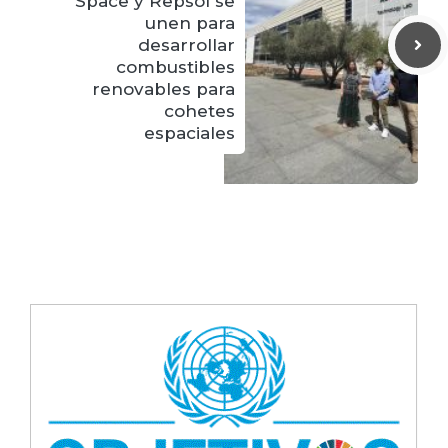
Space y Repsol se
unen para
desarrollar
combustibles
renovables para
cohetes
espaciales