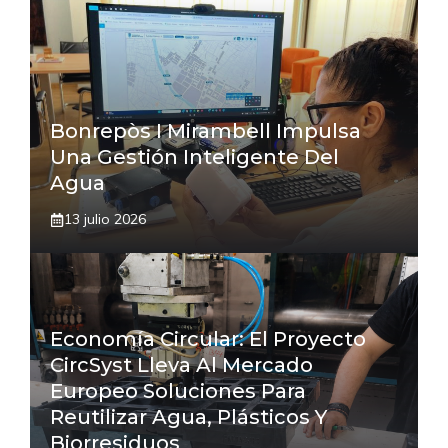
Bonrepòs I Mirambell Impulsa
Una Gestión Inteligente Del
Agua
13 julio 2026
Economía Circular: El Proyecto
CircSyst Lleva Al Mercado
Europeo Soluciones Para
Reutilizar Agua, Plásticos Y
Biorresiduos