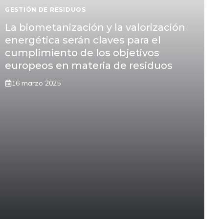
GESTIÓN DE RESIDUOS
La biometanización y la valorización
energética serán claves para el
cumplimiento de los objetivos
europeos en materia de residuos
16 marzo 2025