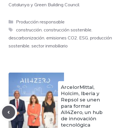
Catalunya y Green Building Council.
Categorías
Producción responsable
Etiquetas
construcción
,
construcción sostenible
,
descarbonización
,
emisiones CO2
,
ESG
,
producción
sostenible
,
sector inmobiliario
ArcelorMittal,
Holcim, Iberia y
Repsol se unen
para formar
All4Zero, un hub
de innovación
tecnológica