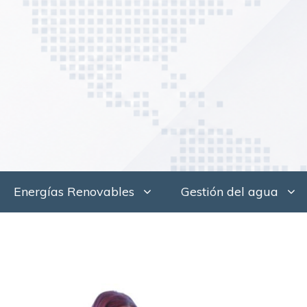
Saltar
al
contenido
Energías Renovables
Gestión del agua