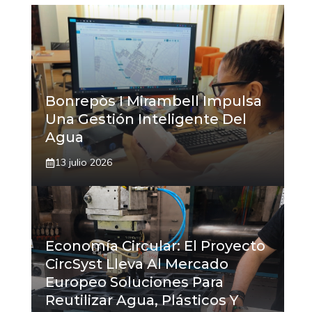
Bonrepòs I Mirambell Impulsa
Una Gestión Inteligente Del
Agua
13 julio 2026
Economía Circular: El Proyecto
CircSyst Lleva Al Mercado
Europeo Soluciones Para
Reutilizar Agua, Plásticos Y