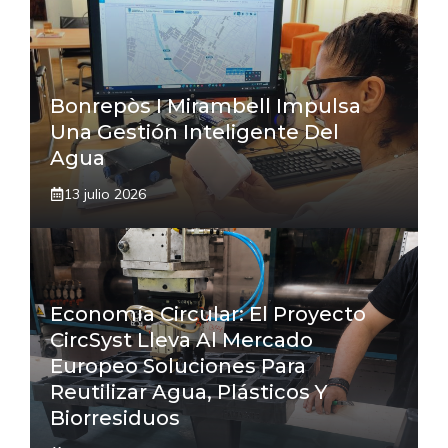
Bonrepòs I Mirambell Impulsa
Una Gestión Inteligente Del
Agua
13 julio 2026
Economía Circular: El Proyecto
CircSyst Lleva Al Mercado
Europeo Soluciones Para
Reutilizar Agua, Plásticos Y
Biorresiduos