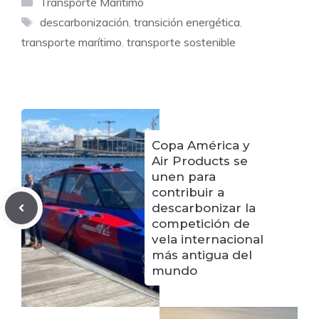
Categorías
Transporte Marítimo
Etiquetas
descarbonización
,
transición energética
,
transporte marítimo
,
transporte sostenible
Copa América y
Air Products se
unen para
contribuir a
descarbonizar la
competición de
vela internacional
más antigua del
mundo