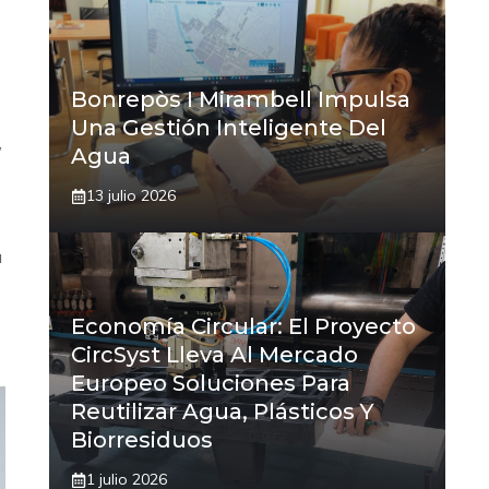
Bonrepòs I Mirambell Impulsa
Una Gestión Inteligente Del
,
Agua
13 julio 2026
a
Economía Circular: El Proyecto
CircSyst Lleva Al Mercado
Europeo Soluciones Para
Reutilizar Agua, Plásticos Y
Biorresiduos
1 julio 2026