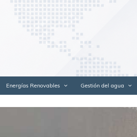
Saltar
al
contenido
Energías Renovables
Gestión del agua