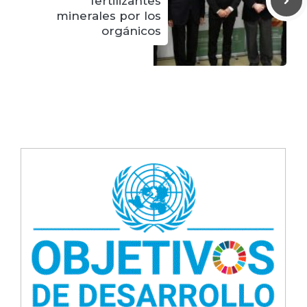
fertilizantes
minerales por los
orgánicos