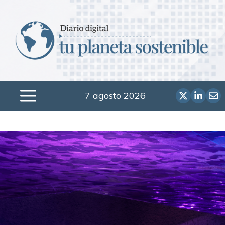
Saltar
al
contenido
7 agosto 2026
Menú