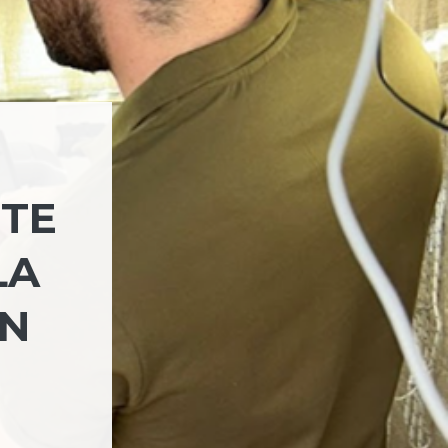
NTE
LA
ON