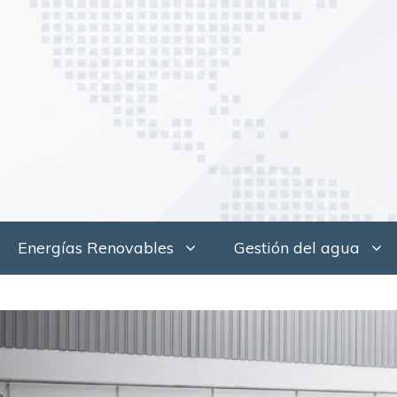
Saltar
al
contenido
Energías Renovables
Gestión del agua