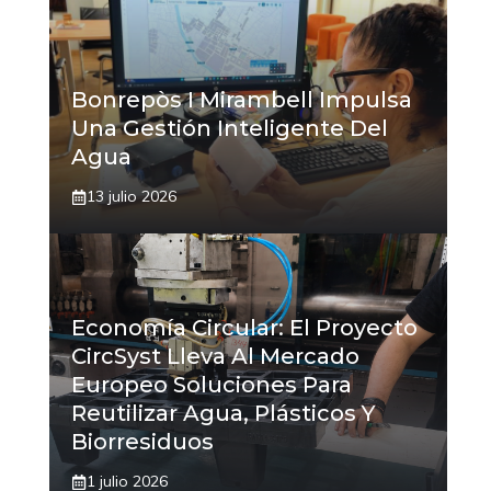
Bonrepòs I Mirambell Impulsa
Una Gestión Inteligente Del
Agua
13 julio 2026
Economía Circular: El Proyecto
CircSyst Lleva Al Mercado
Europeo Soluciones Para
Reutilizar Agua, Plásticos Y
Biorresiduos
1 julio 2026