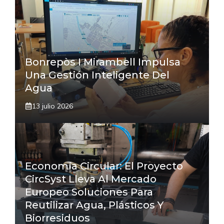
Bonrepòs I Mirambell Impulsa
Una Gestión Inteligente Del
Agua
13 julio 2026
Economía Circular: El Proyecto
CircSyst Lleva Al Mercado
Europeo Soluciones Para
Reutilizar Agua, Plásticos Y
Biorresiduos