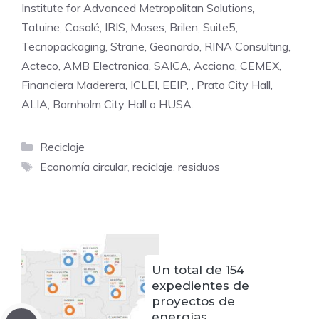
Institute for Advanced Metropolitan Solutions,
Tatuine, Casalé, IRIS, Moses, Brilen, Suite5,
Tecnopackaging, Strane, Geonardo, RINA Consulting,
Acteco, AMB Electronica, SAICA, Acciona, CEMEX,
Financiera Maderera, ICLEI, EEIP, , Prato City Hall,
ALIA, Bornholm City Hall o HUSA.
Categorías
Reciclaje
Etiquetas
Economía circular
,
reciclaje
,
residuos
Un total de 154
expedientes de
proyectos de
energías