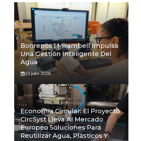
Bonrepòs I Mirambell Impulsa
Una Gestión Inteligente Del
Agua
13 julio 2026
Economía Circular: El Proyecto
CircSyst Lleva Al Mercado
Europeo Soluciones Para
Reutilizar Agua, Plásticos Y