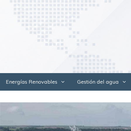
Saltar
al
contenido
Energías Renovables
Gestión del agua