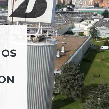
GOS
ON